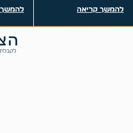
להמשך קריאה
להמשך 
הצט
לקבלת ס